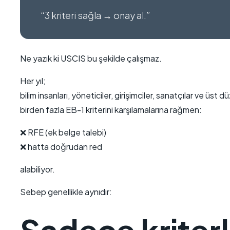
“3 kriteri sağla → onay al.”
Ne yazık ki USCIS bu şekilde çalışmaz.
Her yıl;
bilim insanları, yöneticiler, girişimciler, sanatçılar ve üst
birden fazla
EB-1
kriterini karşılamalarına rağmen:
❌ RFE (ek belge talebi)
❌ hatta doğrudan red
alabiliyor.
Sebep genellikle aynıdır:
Sadece kriter