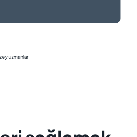
 düzey uzmanlar
leri sağlamak