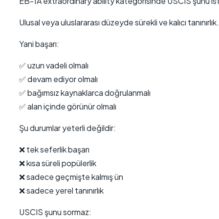
EB-1A extraordinary ability kategorisinde USCIS şunu is
Ulusal veya uluslararası düzeyde sürekli ve kalıcı tanınırlık
Yani başarı:
✅ uzun vadeli olmalı
✅ devam ediyor olmalı
✅ bağımsız kaynaklarca doğrulanmalı
✅ alan içinde görünür olmalı
Şu durumlar yeterli değildir:
❌ tek seferlik başarı
❌ kısa süreli popülerlik
❌ sadece geçmişte kalmış ün
❌ sadece yerel tanınırlık
USCIS şunu sormaz: