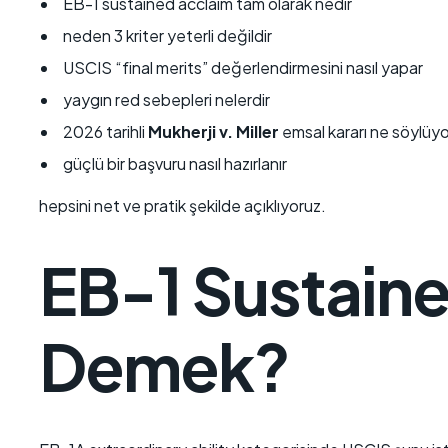
EB-1 sustained acclaim tam olarak nedir
neden 3 kriter yeterli değildir
USCIS “final merits” değerlendirmesini nasıl yapar
yaygın red sebepleri nelerdir
2026 tarihli
Mukherji v. Miller
emsal kararı ne söylüyo
güçlü bir başvuru nasıl hazırlanır
hepsini net ve pratik şekilde açıklıyoruz.
EB-1 Sustain
Demek?