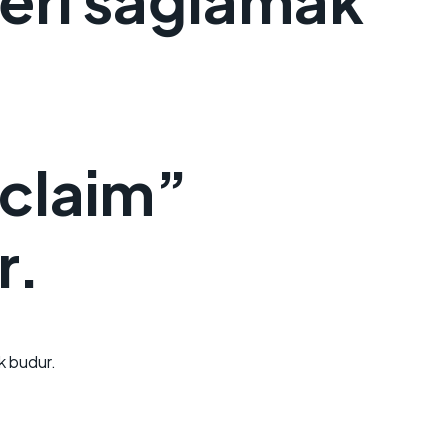
claim”
r.
k budur.