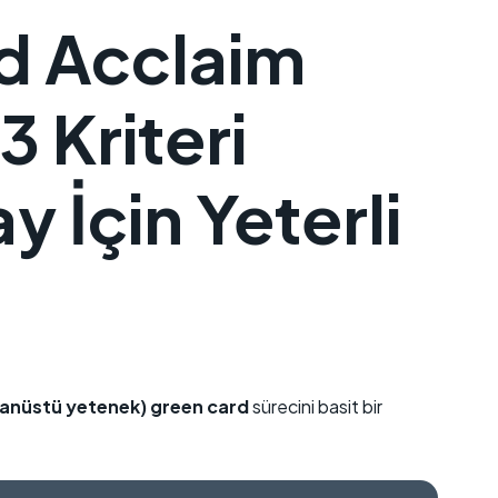
d Acclaim
 Kriteri
 İçin Yeterli
ağanüstü yetenek)
green card
sürecini basit bir