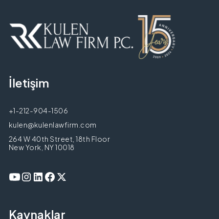
İletişim
+1-212-904-1506
kulen@kulenlawfirm.com
264 W 40th Street, 18th Floor
New York, NY 10018
Kaynaklar