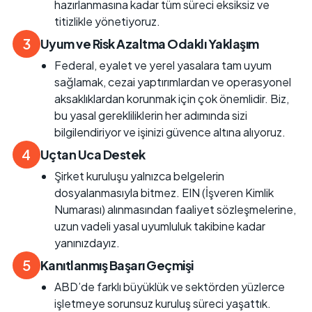
hazırlanmasına kadar tüm süreci eksiksiz ve
titizlikle yönetiyoruz.
3
Uyum ve Risk Azaltma Odaklı Yaklaşım
Federal, eyalet ve yerel yasalara tam uyum
sağlamak, cezai yaptırımlardan ve operasyonel
aksaklıklardan korunmak için çok önemlidir. Biz,
bu yasal gerekliliklerin her adımında sizi
bilgilendiriyor ve işinizi güvence altına alıyoruz.
4
Uçtan Uca Destek
Şirket kuruluşu yalnızca belgelerin
dosyalanmasıyla bitmez. EIN (İşveren Kimlik
Numarası) alınmasından faaliyet sözleşmelerine,
uzun vadeli yasal uyumluluk takibine kadar
yanınızdayız.
5
Kanıtlanmış Başarı Geçmişi
ABD’de farklı büyüklük ve sektörden yüzlerce
işletmeye sorunsuz kuruluş süreci yaşattık.