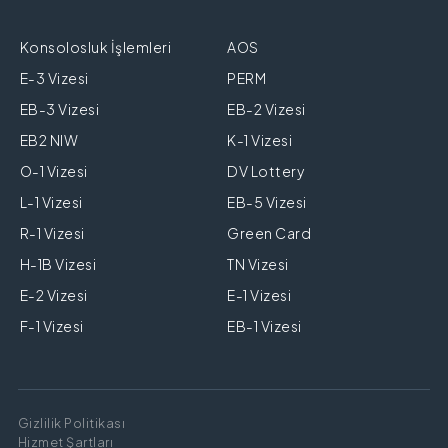
Konsolosluk İşlemleri
AOS
E-3 Vizesi
PERM
EB-3 Vizesi
EB-2 Vizesi
EB2 NIW
K-1 Vizesi
O-1 Vizesi
DV Lottery
L-1 Vizesi
EB-5 Vizesi
R-1 Vizesi
Green Card
H-1B Vizesi
TN Vizesi
E-2 Vizesi
E-1 Vizesi
F-1 Vizesi
EB-1 Vizesi
Gizlilik Politikası
Hizmet Şartları