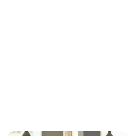
Yapılandırma
Ticari ve iş sözleşmelerinin hazırlanması
ve incelenmesi
İş hukuku danışmanlığı ve sözleşme
hazırlığı
Ticari şirket kiracı ve ev sahibi ilişkilerine
yönelik hukuki danışmanlık
Marka ve Fikri Mülkiyet Hizmetleri
Marka ve telif hakkı tescili, korunması ve
uygulanması