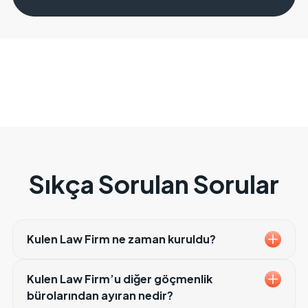
Sıkça Sorulan Sorular
Kulen Law Firm ne zaman kuruldu?
Kulen Law Firm
, 2009 yılında, 2003 yılından bu
Kulen Law Firm’u diğer göçmenlik
yana ABD göçmenlik hukuku alanında çalışan
bürolarından ayıran nedir?
saygın avukat
Remzi Güvenç Kulen
tarafından