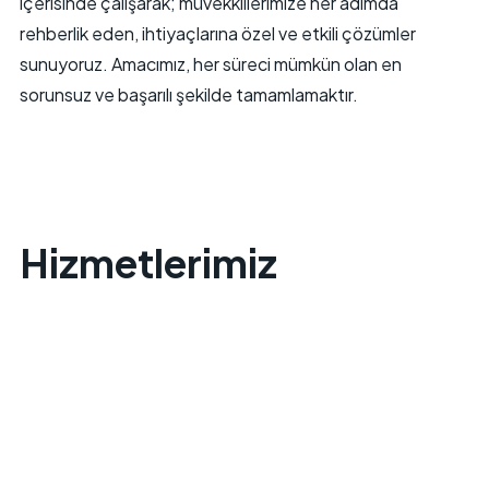
içerisinde çalışarak; müvekkillerimize her adımda
rehberlik eden, ihtiyaçlarına özel ve etkili çözümler
sunuyoruz. Amacımız, her süreci mümkün olan en
sorunsuz ve başarılı şekilde tamamlamaktır.
Hizmetlerimiz
Göçmenlik Hukuku Hizmetleri
Çalışma Vizeleri
H-1B (Profesyonel Çalışan),
E-1 / E-2 (Anlaşmalı Tüccar / Yatırımcı),