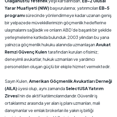
Olağanüstü Yetenek
yeşil kartlarından,
EB-2 Ulusal
Yarar Muafiyeti (NIW)
başvurularına; yatırımcıları
EB-5
programı
sürecinde yönlendirmeye kadar uzanan geniş
bir yelpazede müvekkillerimizin göçmenlik hedeflerine
ulaşmalarını sağladık ve onların ABD'de başarılı bir şekilde
yerleşmelerine katkıda bulunduk.2003 yılından bu yana
yalnızca göçmenlik hukuku alanında uzmanlaşan
Avukat
Remzi Güvenç Kulen
tarafından kurulan ofisimiz;
deneyimli avukatlar, hukuk uzmanları ve yardımcı
personelden oluşan güçlü bir ekiple hizmet vermektedir.
Sayın Kulen,
Amerikan Göçmenlik Avukatları Derneği
(AILA)
üyesi olup, aynı zamanda
SelectUSA Yatırım
Zirvesi
’nin de aktif katılımcılarındandır.Güvenilir iş
ortaklarımız arasında yer alan iş planı uzmanları, mali
danışmanlar ve emlak brokerları ile yakın iş birliği