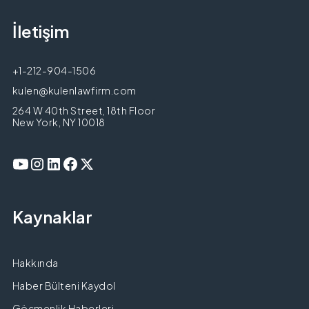
İletişim
+1-212-904-1506
kulen@kulenlawfirm.com
264 W 40th Street, 18th Floor
New York, NY 10018
Kaynaklar
Hakkında
Haber Bülteni Kaydol
Göçmenlik Haberleri