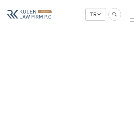
TR
Göçmenlik ve
Ticaret
Hukuku
Ücretsiz Değerlendirme
Ücretsiz Değerlendirme