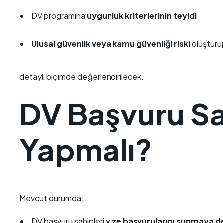
DV programına
uygunluk kriterlerinin teyidi
Ulusal güvenlik veya kamu güvenliği riski
oluşturu
detaylı biçimde değerlendirilecek.
DV Başvuru Sa
Yapmalı?
Mevcut durumda:
DV başvuru sahipleri
vize başvurularını sunmaya d