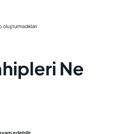
p oluşturmadıkları
hipleri Ne
evam edebilir