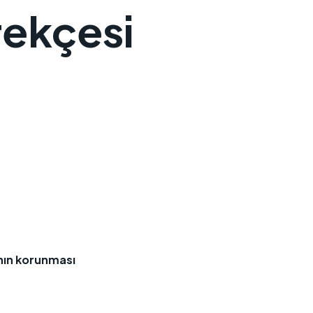
rekçesi
ının korunması