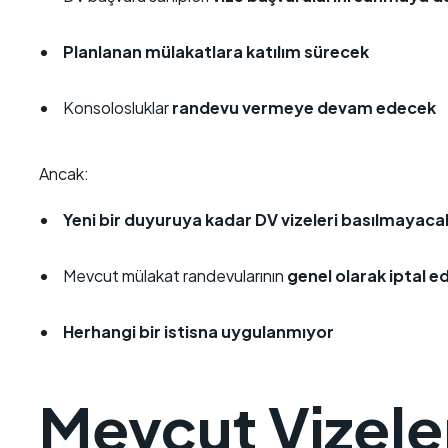
Planlanan mülakatlara katılım sürecek
Konsolosluklar
randevu vermeye devam edecek
Ancak:
Yeni bir duyuruya kadar DV vizeleri basılmayaca
Mevcut mülakat randevularının
genel olarak iptal 
Herhangi bir istisna uygulanmıyor
Mevcut Vizeler