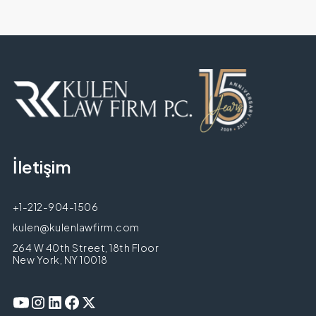
İletişim
+1-212-904-1506
kulen@kulenlawfirm.com
264 W 40th Street, 18th Floor
New York, NY 10018