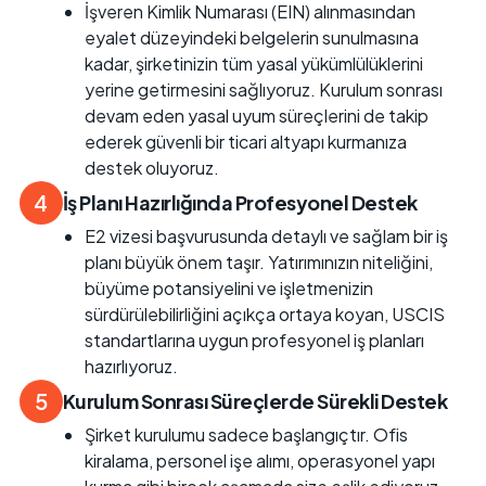
İşveren Kimlik Numarası (EIN) alınmasından
eyalet düzeyindeki belgelerin sunulmasına
kadar, şirketinizin tüm yasal yükümlülüklerini
yerine getirmesini sağlıyoruz. Kurulum sonrası
devam eden yasal uyum süreçlerini de takip
ederek güvenli bir ticari altyapı kurmanıza
destek oluyoruz.
4
İş Planı Hazırlığında Profesyonel Destek
E2 vizesi başvurusunda detaylı ve sağlam bir iş
planı büyük önem taşır. Yatırımınızın niteliğini,
büyüme potansiyelini ve işletmenizin
sürdürülebilirliğini açıkça ortaya koyan, USCIS
standartlarına uygun profesyonel iş planları
hazırlıyoruz.
5
Kurulum Sonrası Süreçlerde Sürekli Destek
Şirket kurulumu sadece başlangıçtır. Ofis
kiralama, personel işe alımı, operasyonel yapı