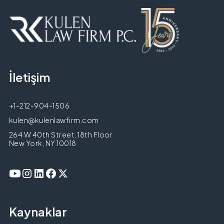
İletişim
+1-212-904-1506
kulen@kulenlawfirm.com
264 W 40th Street, 18th Floor
New York, NY 10018
Kaynaklar