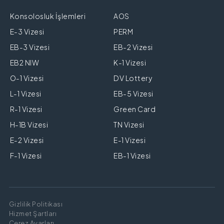
Konsolosluk İşlemleri
AOS
E-3 Vizesi
PERM
EB-3 Vizesi
EB-2 Vizesi
EB2 NIW
K-1 Vizesi
O-1 Vizesi
DV Lottery
L-1 Vizesi
EB-5 Vizesi
R-1 Vizesi
Green Card
H-1B Vizesi
TN Vizesi
E-2 Vizesi
E-1 Vizesi
F-1 Vizesi
EB-1 Vizesi
Gizlilik Politikası
Hizmet Şartları
Çerez Ayarları