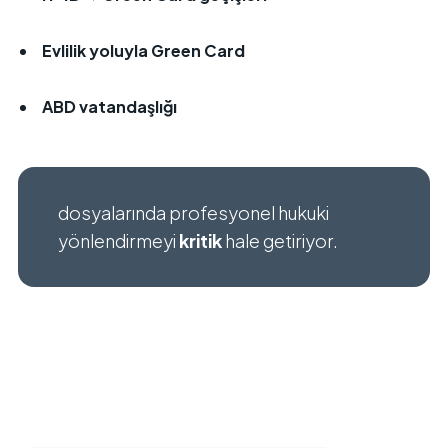
Evlilik yoluyla Green Card
ABD vatandaşlığı
dosyalarında profesyonel hukuki
yönlendirmeyi
kritik
hale getiriyor.