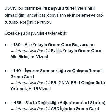
USCIS, bu birimin
belirli başvuru türleriyle sınırlı
olmadığını
, ancak bazı dosyaların
ek incelemeye
tabi
tutulabileceğini belirtiyor.
Özellikle şu başvurular etkilenebilir:
I-130 – Aile Yoluyla Green Card Başvuruları
→
Internal link önerisi:
Evlilik Yoluyla Green Card
,
Aile Birleşimi Vizesi
I-140 – İşveren Sponsorluğu ve Çalışma Temelli
Green Card
→
Internal link önerisi:
EB-2 NIW
,
EB-1 Olağanüstü
Yetenek
,
H-1B Vizesi
I-485 –
Statü Değişikliği
(Adjustment of Status)
→
Internal link önerisi:
ABD İçinden Green Card