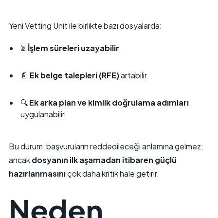
Yeni Vetting Unit ile birlikte bazı dosyalarda:
⏳
İşlem süreleri uzayabilir
📄
Ek belge talepleri (RFE)
artabilir
🔍
Ek arka plan ve kimlik doğrulama adımları
uygulanabilir
Bu durum, başvuruların reddedileceği anlamına gelmez;
ancak
dosyanın ilk aşamadan itibaren güçlü
hazırlanmasını
çok daha kritik hale getirir.
Neden