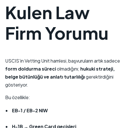
Kulen Law
Firm Yorumu
USCIS’in Vetting Unit hamlesi, başvuruların artık sadece
form doldurma süreci
olmadığını;
hukuki strateji,
belge bütünlüğü ve anlatı tutarlılığı
gerektirdiğini
gösteriyor.
Bu özellikle:
EB-1
/
EB-2 NIW
H-1B
→
Green Card
geçişleri