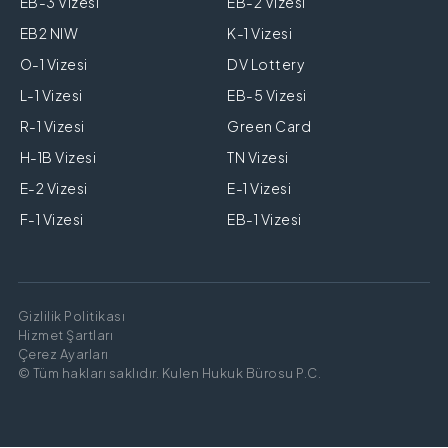
EB-3 Vizesi
EB-2 Vizesi
EB2 NIW
K-1 Vizesi
O-1 Vizesi
DV Lottery
L-1 Vizesi
EB-5 Vizesi
R-1 Vizesi
Green Card
H-1B Vizesi
TN Vizesi
E-2 Vizesi
E-1 Vizesi
F-1 Vizesi
EB-1 Vizesi
Gizlilik Politikası
Hizmet Şartları
Çerez Ayarları
© Tüm hakları saklıdır. Kulen Hukuk Bürosu P.C.