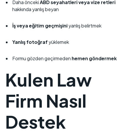
Daha önceki
ABD seyahatleri veya vize retleri
hakkında yanlış beyan
İş veya eğitim geçmişini
yanlış belirtmek
Yanlış fotoğraf
yüklemek
Formu gözden geçirmeden
hemen göndermek
Kulen Law
Firm Nasıl
Destek