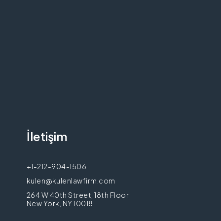
İletişim
+1-212-904-1506
kulen@kulenlawfirm.com
264 W 40th Street, 18th Floor
New York, NY 10018