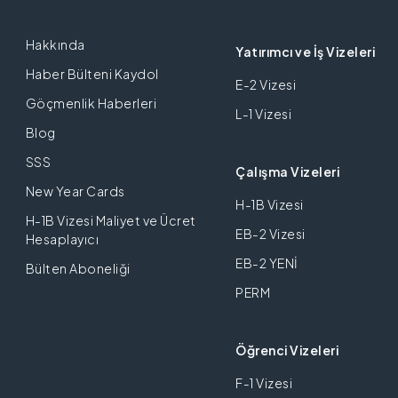
Hakkında
Yatırımcı ve İş Vizeleri
Haber Bülteni Kaydol
E-2 Vizesi
Göçmenlik Haberleri
L-1 Vizesi
Blog
SSS
Çalışma Vizeleri
New Year Cards
H-1B Vizesi
H-1B Vizesi Maliyet ve Ücret
EB-2 Vizesi
Hesaplayıcı
EB-2 YENİ
Bülten Aboneliği
PERM
Öğrenci Vizeleri
F-1 Vizesi