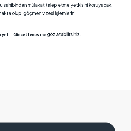
şvuru sahibinden mülakat talep etme yetkisini koruyacak.
akta olup, göçmen vizesi işlemlerini
göz atabilirsiniz.
iyeti Güncellemesi
ne