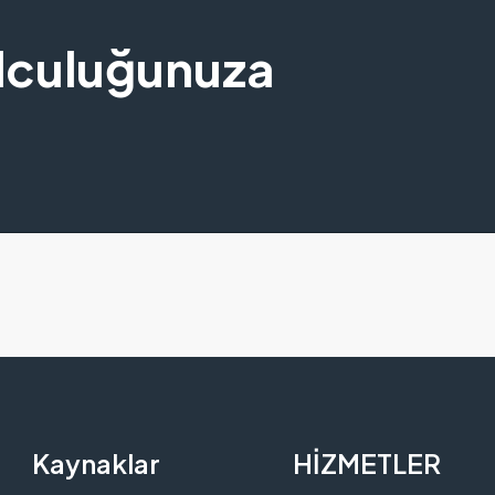
lculuğunuza
Kaynaklar
HİZMETLER