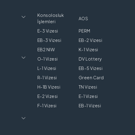
Konsolosluk
AOS
İşlemleri
E-3 Vizesi
PERM
EB-3 Vizesi
EB-2 Vizesi
EB2 NIW
K-1 Vizesi
O-1 Vizesi
DV Lottery
L-1 Vizesi
EB-5 Vizesi
R-1 Vizesi
Green Card
H-1B Vizesi
TN Vizesi
E-2 Vizesi
E-1 Vizesi
F-1 Vizesi
EB-1 Vizesi