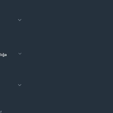
lığa
er